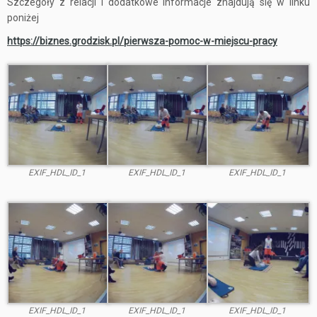
Szczegóły z relacji i dodatkowe informacje znajdują się w linku
poniżej
https://biznes.grodzisk.pl/pierwsza-pomoc-w-miejscu-pracy
EXIF_HDL_ID_1
EXIF_HDL_ID_1
EXIF_HDL_ID_1
EXIF_HDL_ID_1
EXIF_HDL_ID_1
EXIF_HDL_ID_1