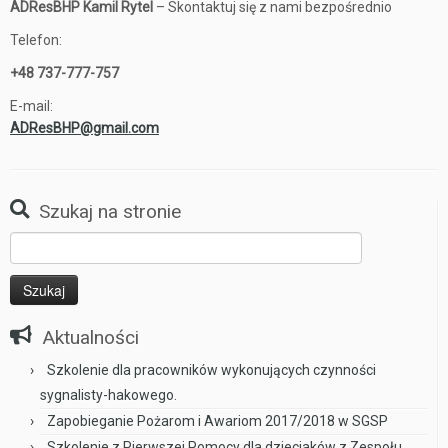
ADResBHP Kamil Rytel
– Skontaktuj się z nami bezpośrednio
Telefon:
+48 737-777-757
E-mail:
ADResBHP@gmail.com
Szukaj na stronie
Szukaj:
Aktualności
Szkolenie dla pracowników wykonujących czynności
sygnalisty-hakowego.
Zapobieganie Pożarom i Awariom 2017/2018 w SGSP
Szkolenie z Pierwszej Pomocy dla dzieciaków z Zespołu