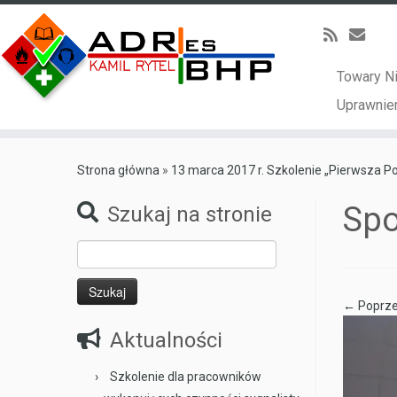
Towary N
Uprawnien
Skip
to
Strona główna
»
13 marca 2017 r. Szkolenie „Pierwsza 
content
Spo
Szukaj na stronie
Szukaj:
← Poprze
Aktualności
Szkolenie dla pracowników