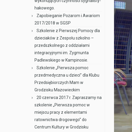
wykonujących czynności sygnalisty-
hakowego.
Zapobieganie Pożarom i Awariom
2017/2018 w SGSP
Szkolenie z Pierwszej Pomocy dla
dzieciaków z Zespołu szkolno –
przedszkolnego z oddziałami
integracyjnymi im. Zygmunta
Padlewskiego w Kampinosie.
Szkolenie „Pierwsza pomoc
przedmedyczna u dzieci” dla Klubu
Przedsiębiorczych Mam w
Grodzisku Mazowieckim
20 czerwca 2017 r. Zapraszamy na
szkolenie „Pierwsza pomoc w
miejscu pracy z elementami
ratownictwa drogowego” do
Centrum Kultury w Grodzisku