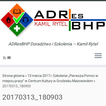
ADResBHP Doradztwo i Szkolenia – Kamil Rytel
Skip
to
Strona główna
»
13 marca 2017 r. Szkolenie „Pierwsza Pomoc w
content
miejscu pracy” w Centrum Kultury w Grodzisku Mazowieckim
»
20170313_180903
20170313_180903