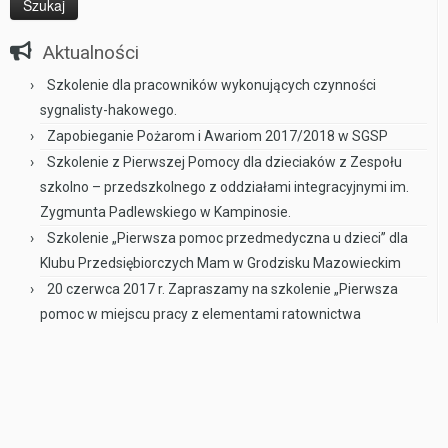
Aktualności
Szkolenie dla pracowników wykonujących czynności
sygnalisty-hakowego.
Zapobieganie Pożarom i Awariom 2017/2018 w SGSP
Szkolenie z Pierwszej Pomocy dla dzieciaków z Zespołu
szkolno – przedszkolnego z oddziałami integracyjnymi im.
Zygmunta Padlewskiego w Kampinosie.
Szkolenie „Pierwsza pomoc przedmedyczna u dzieci” dla
Klubu Przedsiębiorczych Mam w Grodzisku Mazowieckim
20 czerwca 2017 r. Zapraszamy na szkolenie „Pierwsza
pomoc w miejscu pracy z elementami ratownictwa
drogowego” do Centrum Kultury w Grodzisku Mazowieckim
·
© 2026
ADResBHP
·
Napędzany
·
Designed with the
Customizr theme
·