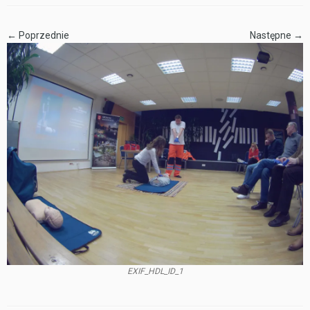
← Poprzednie
Następne →
EXIF_HDL_ID_1