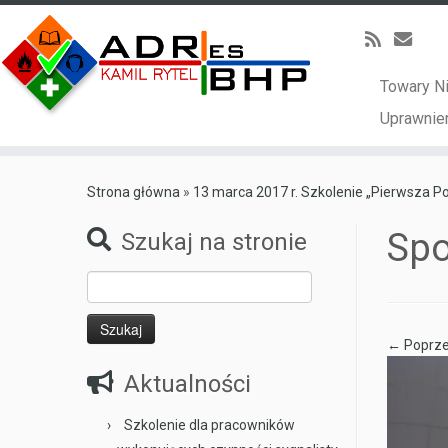
Towary N
Uprawnien
Skip
to
Strona główna
»
13 marca 2017 r. Szkolenie „Pierwsza 
content
Spo
Szukaj na stronie
Szukaj:
← Poprze
Aktualności
Szkolenie dla pracowników