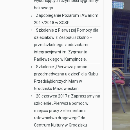
wykonujących czynności sygnalisty-
hakowego.
Zapobieganie Pożarom i Awariom
2017/2018 w SGSP
Szkolenie z Pierwszej Pomocy dla
dzieciaków z Zespołu szkolno –
przedszkolnego z oddziałami
integracyjnymi im. Zygmunta
Padlewskiego w Kampinosie.
Szkolenie „Pierwsza pomoc
przedmedyczna u dzieci” dla Klubu
Przedsiębiorczych Mam w
Grodzisku Mazowieckim
20 czerwca 2017 r. Zapraszamy na
szkolenie „Pierwsza pomoc w
miejscu pracy z elementami
ratownictwa drogowego” do
Centrum Kultury w Grodzisku