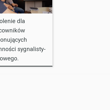
olenie dla
cowników
onujących
nności sygnalisty-
owego.