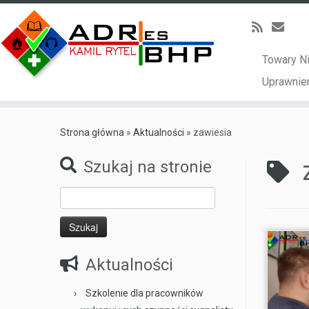
Towary N
Uprawnien
Skip
to
Strona główna
»
Aktualności
»
zawiesia
content
Szukaj na stronie
Szukaj:
Aktualności
Szkolenie dla pracowników