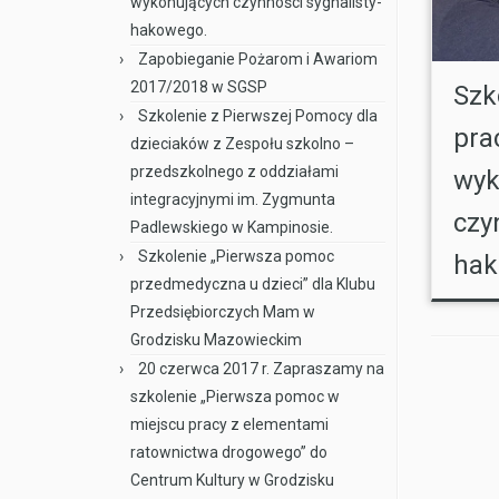
wykonujących czynności sygnalisty-
hakowego.
Zapobieganie Pożarom i Awariom
2017/2018 w SGSP
Szk
Szkolenie z Pierwszej Pomocy dla
pra
dzieciaków z Zespołu szkolno –
przedszkolnego z oddziałami
wyk
integracyjnymi im. Zygmunta
czy
Padlewskiego w Kampinosie.
Szkolenie „Pierwsza pomoc
hak
przedmedyczna u dzieci” dla Klubu
Przedsiębiorczych Mam w
Grodzisku Mazowieckim
20 czerwca 2017 r. Zapraszamy na
szkolenie „Pierwsza pomoc w
miejscu pracy z elementami
ratownictwa drogowego” do
Centrum Kultury w Grodzisku