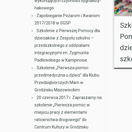
wykonujących czynności sygnalisty-
hakowego.
Zapobieganie Pożarom i Awariom
2017/2018 w SGSP
Szk
Szkolenie z Pierwszej Pomocy dla
Pom
dzieciaków z Zespołu szkolno –
przedszkolnego z oddziałami
dzi
integracyjnymi im. Zygmunta
szko
Padlewskiego w Kampinosie.
Szkolenie „Pierwsza pomoc
przedmedyczna u dzieci” dla Klubu
Przedsiębiorczych Mam w
Grodzisku Mazowieckim
20 czerwca 2017 r. Zapraszamy na
szkolenie „Pierwsza pomoc w
miejscu pracy z elementami
ratownictwa drogowego” do
Centrum Kultury w Grodzisku