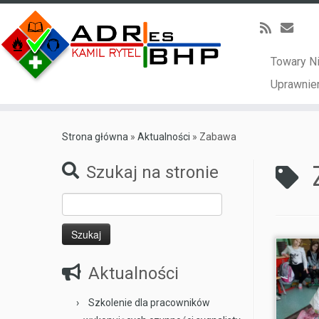
Towary N
Uprawnien
Skip
to
Strona główna
»
Aktualności
»
Zabawa
content
Szukaj na stronie
Szukaj:
Aktualności
Szkolenie dla pracowników