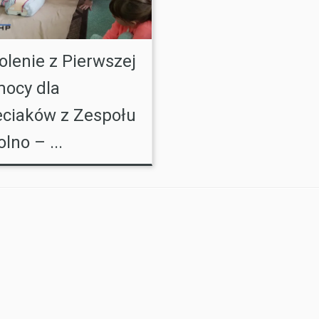
olenie z Pierwszej
ocy dla
eciaków z Zespołu
lno – ...