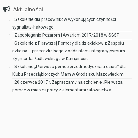
Aktualności
Szkolenie dla pracowników wykonujących czynności
sygnalisty-hakowego.
Zapobieganie Pożarom i Awariom 2017/2018 w SGSP
Szkolenie z Pierwszej Pomocy dla dzieciaków z Zespołu
szkolno – przedszkolnego z oddziałami integracyjnymi im.
Zygmunta Padlewskiego w Kampinosie.
Szkolenie „Pierwsza pomoc przedmedyczna u dzieci” dla
Klubu Przedsiębiorczych Mam w Grodzisku Mazowieckim
20 czerwca 2017 r. Zapraszamy na szkolenie „Pierwsza
pomoc w miejscu pracy z elementami ratownictwa
drogowego” do Centrum Kultury w Grodzisku Mazowieckim
·
© 2026
ADResBHP
·
Napędzany
·
Designed with the
Customizr theme
·