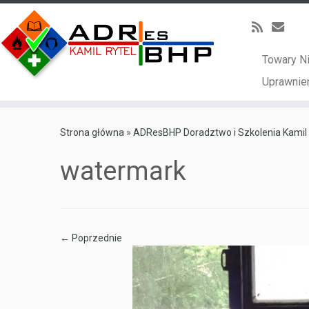
Towary N
Uprawnien
Skip
to
Strona główna
»
ADResBHP Doradztwo i Szkolenia Kamil 
content
watermark
← Poprzednie