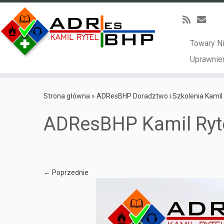
Towary N
Uprawnien
Skip
to
Strona główna
»
ADResBHP Doradztwo i Szkolenia Kamil 
content
ADResBHP Kamil Ryt
← Poprzednie